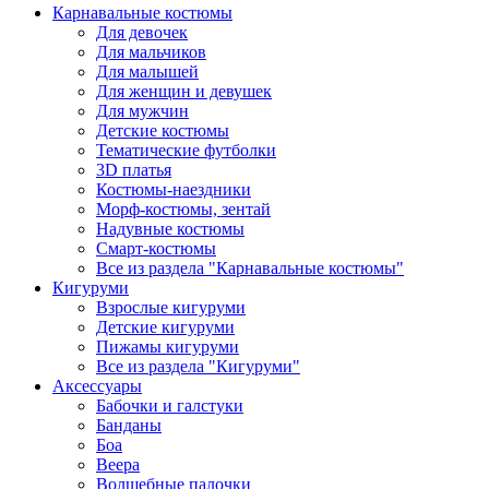
Карнавальные костюмы
Для девочек
Для мальчиков
Для малышей
Для женщин и девушек
Для мужчин
Детские костюмы
Тематические футболки
3D платья
Костюмы-наездники
Морф-костюмы, зентай
Надувные костюмы
Смарт-костюмы
Все из раздела "Карнавальные костюмы"
Кигуруми
Взрослые кигуруми
Детские кигуруми
Пижамы кигуруми
Все из раздела "Кигуруми"
Аксессуары
Бабочки и галстуки
Банданы
Боа
Веера
Волшебные палочки