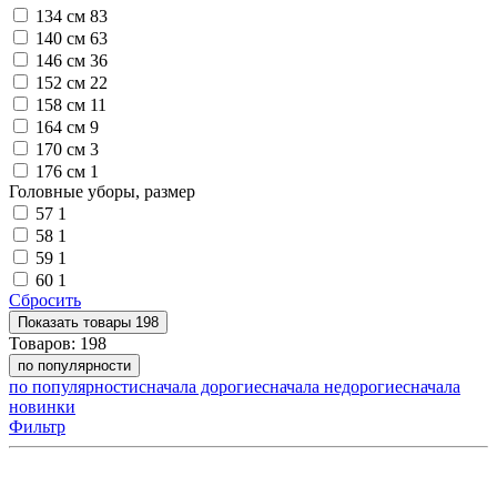
134 см
83
140 см
63
146 см
36
152 см
22
158 см
11
164 см
9
170 см
3
176 см
1
Головные уборы, размер
57
1
58
1
59
1
60
1
Сбросить
Показать
товары
198
Товаров:
198
по популярности
по популярности
сначала дорогие
сначала недорогие
сначала
новинки
Фильтр