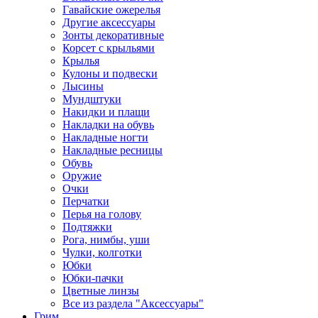
Гавайские ожерелья
Другие аксессуары
Зонты декоративные
Корсет с крыльями
Крылья
Кулоны и подвески
Лысины
Мундштуки
Накидки и плащи
Накладки на обувь
Накладные ногти
Накладные ресницы
Обувь
Оружие
Очки
Перчатки
Перья на голову
Подтяжки
Рога, нимбы, уши
Чулки, колготки
Юбки
Юбки-пачки
Цветные линзы
Все из раздела "Аксессуары"
Грим