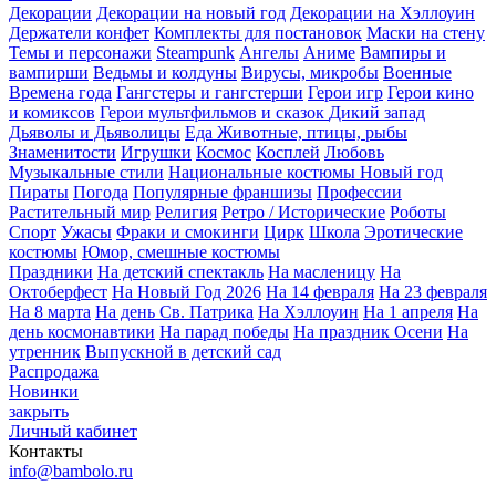
Декорации
Декорации на новый год
Декорации на Хэллоуин
Держатели конфет
Комплекты для постановок
Маски на стену
Темы и персонажи
Steampunk
Ангелы
Аниме
Вампиры и
вампирши
Ведьмы и колдуны
Вирусы, микробы
Военные
Времена года
Гангстеры и гангстерши
Герои игр
Герои кино
и комиксов
Герои мультфильмов и сказок
Дикий запад
Дьяволы и Дьяволицы
Еда
Животные, птицы, рыбы
Знаменитости
Игрушки
Космос
Косплей
Любовь
Музыкальные стили
Национальные костюмы
Новый год
Пираты
Погода
Популярные франшизы
Профессии
Растительный мир
Религия
Ретро / Исторические
Роботы
Спорт
Ужасы
Фраки и смокинги
Цирк
Школа
Эротические
костюмы
Юмор, смешные костюмы
Праздники
На детский спектакль
На масленицу
На
Октоберфест
На Новый Год 2026
На 14 февраля
На 23 февраля
На 8 марта
На день Св. Патрика
На Хэллоуин
На 1 апреля
На
день космонавтики
На парад победы
На праздник Осени
На
утренник
Выпускной в детский сад
Распродажа
Новинки
закрыть
Личный кабинет
Контакты
info@bambolo.ru