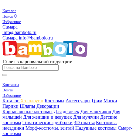
Каталог
0
Поиск
Избранное
Самара
info@bambolo.ru
Самара
info@bambolo.ru
15 лет в карнавальной индустрии
Контакты
Войти
Избранное
Каталог
Хэлллоуин
Костюмы
Аксессуары
Грим
Маски
Парики
Шляпы
Декорации
Карнавальные костюмы
Для девочек
Для мальчиков
Для
малышей
Для женщин и девушек
Для мужчин
Детские
костюмы
Тематические футболки
3D платья
Костюмы-
наездники
Морф-костюмы, зентай
Надувные костюмы
Смарт-
костюмы