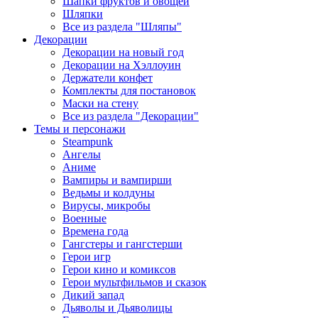
Шапки фруктов и овощей
Шляпки
Все из раздела "Шляпы"
Декорации
Декорации на новый год
Декорации на Хэллоуин
Держатели конфет
Комплекты для постановок
Маски на стену
Все из раздела "Декорации"
Темы и персонажи
Steampunk
Ангелы
Аниме
Вампиры и вампирши
Ведьмы и колдуны
Вирусы, микробы
Военные
Времена года
Гангстеры и гангстерши
Герои игр
Герои кино и комиксов
Герои мультфильмов и сказок
Дикий запад
Дьяволы и Дьяволицы