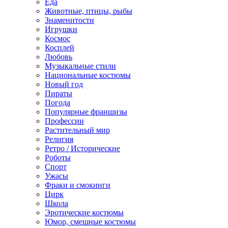
Еда
Животные, птицы, рыбы
Знаменитости
Игрушки
Космос
Косплей
Любовь
Музыкальные стили
Национальные костюмы
Новый год
Пираты
Погода
Популярные франшизы
Профессии
Растительный мир
Религия
Ретро / Исторические
Роботы
Спорт
Ужасы
Фраки и смокинги
Цирк
Школа
Эротические костюмы
Юмор, смешные костюмы