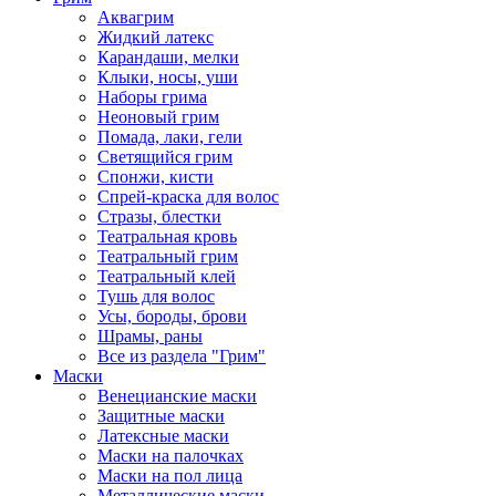
Аквагрим
Жидкий латекс
Карандаши, мелки
Клыки, носы, уши
Наборы грима
Неоновый грим
Помада, лаки, гели
Светящийся грим
Спонжи, кисти
Спрей-краска для волос
Стразы, блестки
Театральная кровь
Театральный грим
Театральный клей
Тушь для волос
Усы, бороды, брови
Шрамы, раны
Все из раздела "Грим"
Маски
Венецианские маски
Защитные маски
Латексные маски
Маски на палочках
Маски на пол лица
Металлические маски