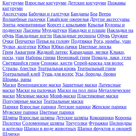
Кигуруми
Взрослые кигуруми
Детские кигуруми
Пижамы
кигуруми
Аксессуары
Бабочки и галстуки
Банданы
Боа
Веера
Волшебные палочки
Гавайские ожерелья
Другие аксессуары
Зонты декоративные
Корсет с крыльями
Крылья
Кулоны и
подвески
Лысины
Мундштуки
Накидки и плащи
Накладки на
обувь
Накладные ногти
Накладные ресницы
Обувь
Оружие
Очки
Перчатки
Перья на голову
Подтяжки
Рога, нимбы, уши
Чулки, колготки
Юбки
Юбки-пачки
Цветные линзы
Грим
Аквагрим
Жидкий латекс
Карандаши, мелки
Клыки,
носы, уши
Наборы грима
Неоновый грим
Помада, лаки, гели
Светящийся грим
Спонжи, кисти
Спрей-краска для волос
Стразы, блестки
Театральная кровь
Театральный грим
Театральный клей
Тушь для волос
Усы, бороды, брови
Шрамы, раны
Маски
Венецианские маски
Защитные маски
Латексные
маски
Маски на палочках
Маски на пол лица
Металлические
маски
Меховые маски
Морф-маски
Пластиковые маски
Популярные маски
Театральные маски
Парики
Взрослые парики
Детские парики
Женские парики
Мужские парики
Цветные парики
Шляпы
Взрослые шляпы
Детские шляпы
Кокошники
Короны
Пилотки
Соломенные шляпы
Треуголки
Фуражки
Цилиндры
и котелки
Шапки в виде животных
Шапки фруктов и овощей
Шляпки