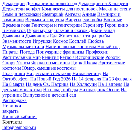
Декорации
Декорации на новый год
Декорации на Хэллоуин
Держатели конфет
Комплекты для постановок
Маски на стену
Темы и персонажи
Steampunk
Ангелы
Аниме
Вампиры и
вампирши
Ведьмы и колдуны
Вирусы, микробы
Военные
Времена года
Гангстеры и гангстерши
Герои игр
Герои кино
и комиксов
Герои мультфильмов и сказок
Дикий запад
Дьяволы и Дьяволицы
Еда
Животные, птицы, рыбы
Знаменитости
Игрушки
Космос
Косплей
Любовь
Музыкальные стили
Национальные костюмы
Новый год
Пираты
Погода
Популярные франшизы
Профессии
Растительный мир
Религия
Ретро / Исторические
Роботы
Спорт
Ужасы
Фраки и смокинги
Цирк
Школа
Эротические
костюмы
Юмор, смешные костюмы
Праздники
На детский спектакль
На масленицу
На
Октоберфест
На Новый Год 2026
На 14 февраля
На 23 февраля
На 8 марта
На день Св. Патрика
На Хэллоуин
На 1 апреля
На
день космонавтики
На парад победы
На праздник Осени
На
утренник
Выпускной в детский сад
Распродажа
Новинки
закрыть
Личный кабинет
Контакты
info@bambolo.ru