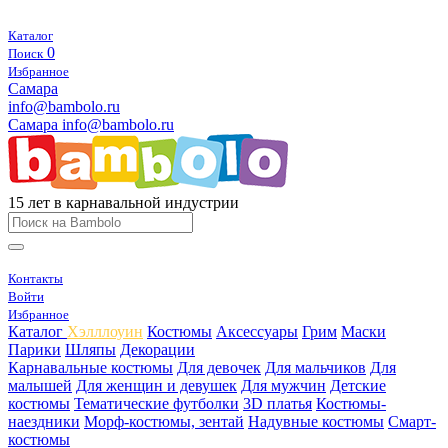
Каталог
0
Поиск
Избранное
Самара
info@bambolo.ru
Самара
info@bambolo.ru
15 лет в карнавальной индустрии
Контакты
Войти
Избранное
Каталог
Хэлллоуин
Костюмы
Аксессуары
Грим
Маски
Парики
Шляпы
Декорации
Карнавальные костюмы
Для девочек
Для мальчиков
Для
малышей
Для женщин и девушек
Для мужчин
Детские
костюмы
Тематические футболки
3D платья
Костюмы-
наездники
Морф-костюмы, зентай
Надувные костюмы
Смарт-
костюмы