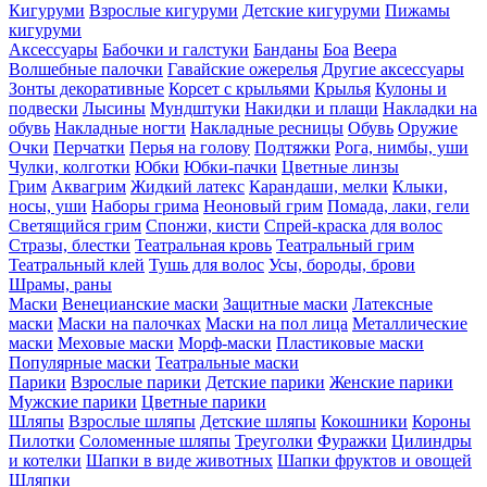
Кигуруми
Взрослые кигуруми
Детские кигуруми
Пижамы
кигуруми
Аксессуары
Бабочки и галстуки
Банданы
Боа
Веера
Волшебные палочки
Гавайские ожерелья
Другие аксессуары
Зонты декоративные
Корсет с крыльями
Крылья
Кулоны и
подвески
Лысины
Мундштуки
Накидки и плащи
Накладки на
обувь
Накладные ногти
Накладные ресницы
Обувь
Оружие
Очки
Перчатки
Перья на голову
Подтяжки
Рога, нимбы, уши
Чулки, колготки
Юбки
Юбки-пачки
Цветные линзы
Грим
Аквагрим
Жидкий латекс
Карандаши, мелки
Клыки,
носы, уши
Наборы грима
Неоновый грим
Помада, лаки, гели
Светящийся грим
Спонжи, кисти
Спрей-краска для волос
Стразы, блестки
Театральная кровь
Театральный грим
Театральный клей
Тушь для волос
Усы, бороды, брови
Шрамы, раны
Маски
Венецианские маски
Защитные маски
Латексные
маски
Маски на палочках
Маски на пол лица
Металлические
маски
Меховые маски
Морф-маски
Пластиковые маски
Популярные маски
Театральные маски
Парики
Взрослые парики
Детские парики
Женские парики
Мужские парики
Цветные парики
Шляпы
Взрослые шляпы
Детские шляпы
Кокошники
Короны
Пилотки
Соломенные шляпы
Треуголки
Фуражки
Цилиндры
и котелки
Шапки в виде животных
Шапки фруктов и овощей
Шляпки