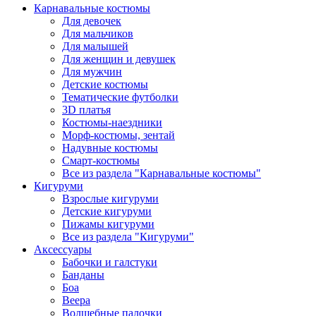
Карнавальные костюмы
Для девочек
Для мальчиков
Для малышей
Для женщин и девушек
Для мужчин
Детские костюмы
Тематические футболки
3D платья
Костюмы-наездники
Морф-костюмы, зентай
Надувные костюмы
Смарт-костюмы
Все из раздела "Карнавальные костюмы"
Кигуруми
Взрослые кигуруми
Детские кигуруми
Пижамы кигуруми
Все из раздела "Кигуруми"
Аксессуары
Бабочки и галстуки
Банданы
Боа
Веера
Волшебные палочки