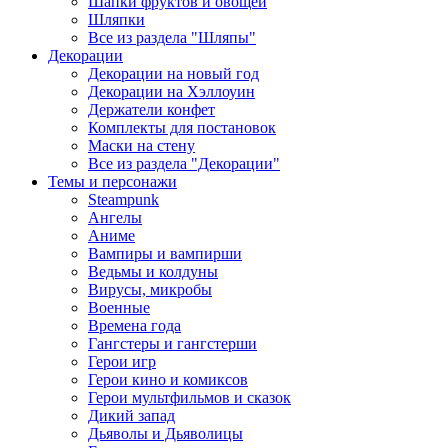
Шапки фруктов и овощей
Шляпки
Все из раздела "Шляпы"
Декорации
Декорации на новый год
Декорации на Хэллоуин
Держатели конфет
Комплекты для постановок
Маски на стену
Все из раздела "Декорации"
Темы и персонажи
Steampunk
Ангелы
Аниме
Вампиры и вампирши
Ведьмы и колдуны
Вирусы, микробы
Военные
Времена года
Гангстеры и гангстерши
Герои игр
Герои кино и комиксов
Герои мультфильмов и сказок
Дикий запад
Дьяволы и Дьяволицы