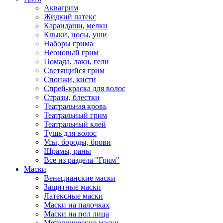
Аквагрим
Жидкий латекс
Карандаши, мелки
Клыки, носы, уши
Наборы грима
Неоновый грим
Помада, лаки, гели
Светящийся грим
Спонжи, кисти
Спрей-краска для волос
Стразы, блестки
Театральная кровь
Театральный грим
Театральный клей
Тушь для волос
Усы, бороды, брови
Шрамы, раны
Все из раздела "Грим"
Маски
Венецианские маски
Защитные маски
Латексные маски
Маски на палочках
Маски на пол лица
Металлические маски