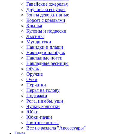
Гавайские ожерелья
Другие аксессуары
Зонты декоративные
Корсет с крыльями
Крылья
Кулоны и подвески
Лысины
Мундштуки
Накидки и плащи
Накладки на обувь
Накладные ногти
Накладные ресницы
Обувь
Оружие
Очки
Перчатки
Перья на голову
Подтяжки
Рога, нимбы, уши
Чулки, колготки
Юбки
Юбки-пачки
Цветные линзы
Все из раздела "Аксессуары"
Грим