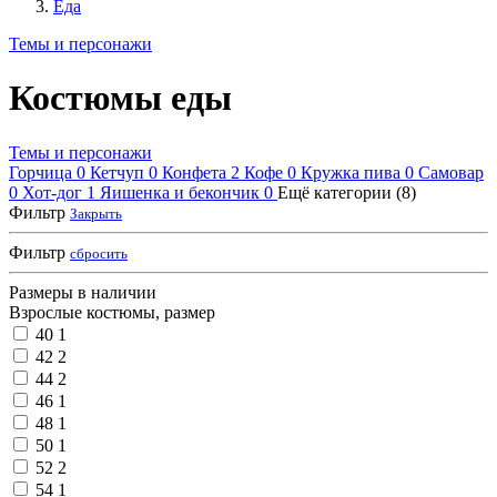
Еда
Темы и персонажи
Костюмы еды
Темы и персонажи
Горчица
0
Кетчуп
0
Конфета
2
Кофе
0
Кружка пива
0
Самовар
0
Хот-дог
1
Яишенка и бекончик
0
Ещё категории (8)
Фильтр
Закрыть
Фильтр
сбросить
Размеры в наличии
Взрослые костюмы, размер
40
1
42
2
44
2
46
1
48
1
50
1
52
2
54
1