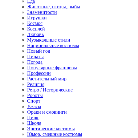
Еда
Животные, птицы, рыбы
Знаменитости
Игрушки
Космос
Косплей
Любовь
Музыкальные стили
Национальные костюмы
Новый год
Пираты
Погода
Популярные франшизы
Профессии
Растительный мир
Религия
Ретро / Исторические
Роботы
Спорт
Ужасы
Фраки и смокинги
Цирк
Школа
Эротические костюмы
Юмор, смешные костюмы